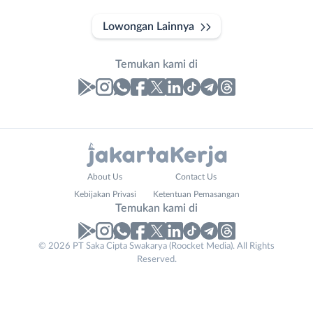
Lowongan Lainnya
Temukan kami di
Laporan
Lowongan
Administrasi
Bebas
Nama
About Us
Contact Us
Ahli
(Remote
Lengkap
*
Kebijakan Privasi
Ketentuan Pemasangan
Gizi
Work)
Temukan kami di
Ahli
Bekasi
Kecantikan
Bogor
© 2026 PT Saka Cipta Swakarya (Roocket Media). All Rights
No. Telp /
Analis
Depok
Reserved.
Email
WhatsApp
*
*
/
Jakarta
Peneliti
Barat
Kirim kode
Animator
Jakarta