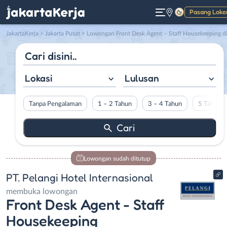
Pasang Loke
Gelap
JakartaKerja
>
Jakarta Pusat
> Lowongan Front Desk Agent – Staff Housekeeping di PT. Pelangi Hotel Internasiona
Lokasi
Lulusan
Tanpa Pengalaman
1 – 2 Tahun
3 – 4 Tahun
5 Tahun L
Lowongan sudah ditutup
PT. Pelangi Hotel Internasional
membuka lowongan
Front Desk Agent - Staff
Housekeeping