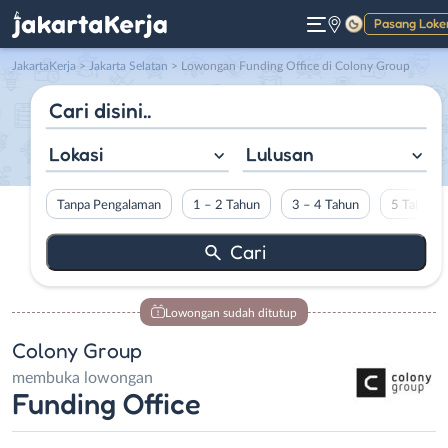
Pasang Loke
Gelap
JakartaKerja
>
Jakarta Selatan
> Lowongan Funding Office di Colony Group
Lokasi
Lulusan
Tanpa Pengalaman
1 – 2 Tahun
3 – 4 Tahun
5 Tahun L
Lowongan sudah ditutup
Colony Group
membuka lowongan
Funding Office