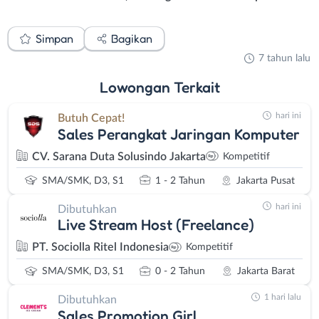
Simpan
Bagikan
7 tahun lalu
Lowongan
Terkait
hari ini
Butuh Cepat!
Sales Perangkat Jaringan Komputer
CV. Sarana Duta Solusindo Jakarta
Kompetitif
SMA/SMK, D3, S1
1 - 2 Tahun
Jakarta Pusat
hari ini
Dibutuhkan
Live Stream Host (Freelance)
PT. Sociolla Ritel Indonesia
Kompetitif
SMA/SMK, D3, S1
0 - 2 Tahun
Jakarta Barat
1 hari lalu
Dibutuhkan
Sales Promotion Girl