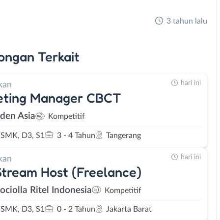
3 tahun lalu
ongan
Terkait
hari ini
kan
eting Manager CBCT
den Asia
Kompetitif
SMK, D3, S1
3 - 4 Tahun
Tangerang
hari ini
kan
Stream Host (Freelance)
ociolla Ritel Indonesia
Kompetitif
SMK, D3, S1
0 - 2 Tahun
Jakarta Barat