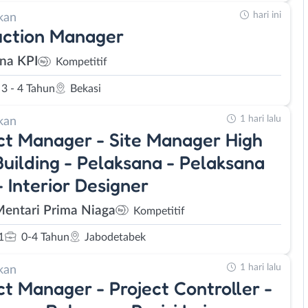
hari ini
kan
uction Manager
na KPI
Kompetitif
3 - 4 Tahun
Bekasi
1 hari lalu
kan
ct Manager - Site Manager High
Building - Pelaksana - Pelaksana
 Interior Designer
Mentari Prima Niaga
Kompetitif
1
0-4 Tahun
Jabodetabek
1 hari lalu
kan
ct Manager - Project Controller -