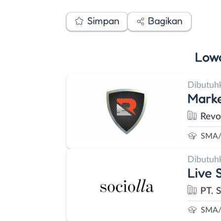
Simpan
Bagikan
Low
Dibutuh
Mark
Revo
SMA/
Dibutuh
Live 
PT. S
SMA/