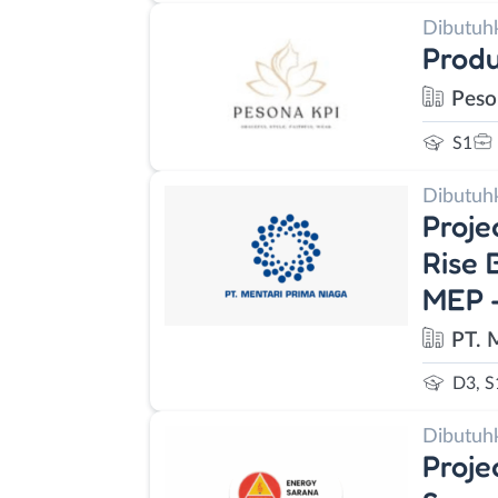
Dibutuh
Prod
Peso
S1
Dibutuh
Proje
Rise 
MEP -
PT. 
D3, S
Dibutuh
Proje