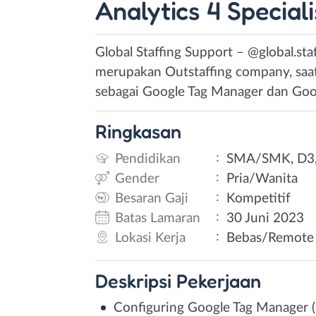
Analytics 4 Speciali
Global Staffing Support – @global.sta
merupakan Outstaffing company, saa
sebagai Google Tag Manager dan Googl
Ringkasan
:
Pendidikan
SMA/SMK, D3,
:
Gender
Pria/Wanita
:
Besaran Gaji
Kompetitif
:
Batas Lamaran
30 Juni 2023
:
Lokasi Kerja
Bebas/Remote
Deskripsi
Pekerjaan
Configuring Google Tag Manager (