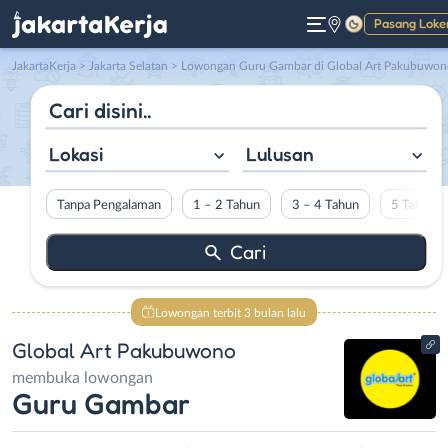
Pasang Loke
Gelap
JakartaKerja
>
Jakarta Selatan
> Lowongan Guru Gambar di Global Art Pakubuwon
Lokasi
Lulusan
Tanpa Pengalaman
1 – 2 Tahun
3 – 4 Tahun
5 Tahun L
Lowongan terbit 3 bulan lalu
Global Art Pakubuwono
membuka lowongan
Guru Gambar