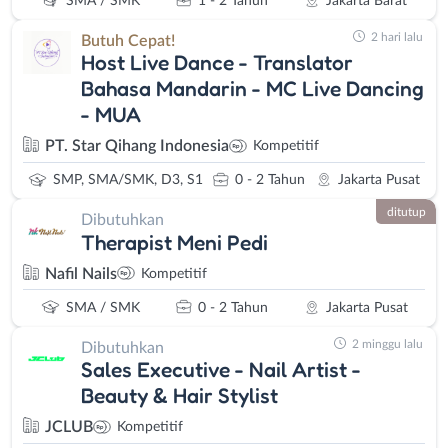
SMA / SMK
1 - 2 Tahun
Jakarta Barat
2 hari lalu
Butuh Cepat!
Host Live Dance - Translator
Bahasa Mandarin - MC Live Dancing
- MUA
PT. Star Qihang Indonesia
Kompetitif
SMP, SMA/SMK, D3, S1
0 - 2 Tahun
Jakarta Pusat
ditutup
Dibutuhkan
Therapist Meni Pedi
Nafil Nails
Kompetitif
SMA / SMK
0 - 2 Tahun
Jakarta Pusat
2 minggu lalu
Dibutuhkan
Sales Executive - Nail Artist -
Beauty & Hair Stylist
JCLUB
Kompetitif