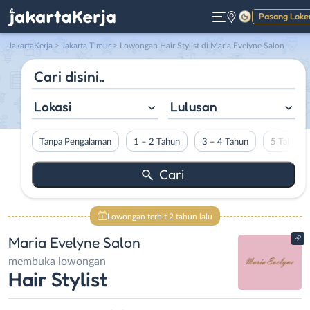
Pasang Loke
Gelap
JakartaKerja
>
Jakarta Timur
> Lowongan Hair Stylist di Maria Evelyne Salon
Lokasi
Lulusan
Tanpa Pengalaman
1 – 2 Tahun
3 – 4 Tahun
5 Tahun L
Lowongan terbit 2 tahun lalu
Maria Evelyne Salon
membuka lowongan
Hair Stylist