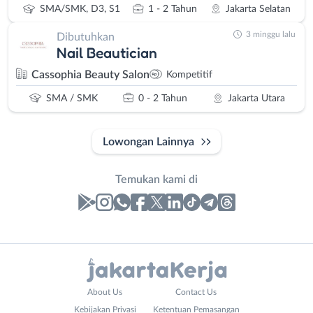
SMA/SMK, D3, S1
1 - 2 Tahun
Jakarta Selatan
3 minggu lalu
Dibutuhkan
Nail Beautician
Cassophia Beauty Salon
Kompetitif
SMA / SMK
0 - 2 Tahun
Jakarta Utara
Lowongan Lainnya
Temukan kami di
Laporan
Lowongan
Administrasi
Bebas
Nama
About Us
Contact Us
Ahli
(Remote
Lengkap
*
Kebijakan Privasi
Ketentuan Pemasangan