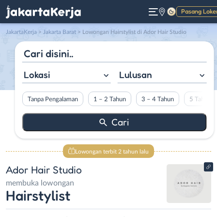
Pasang Loke
Gelap
JakartaKerja
>
Jakarta Barat
> Lowongan Hairstylist di Ador Hair Studio
Lokasi
Lulusan
Tanpa Pengalaman
1 – 2 Tahun
3 – 4 Tahun
5 Tahun L
Lowongan terbit 2 tahun lalu
Ador Hair Studio
membuka lowongan
Hairstylist