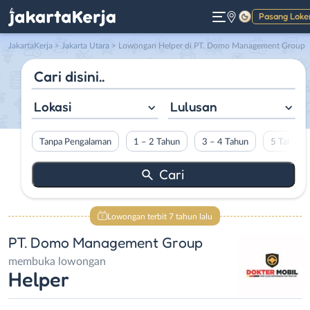
Pasang Loke
Gelap
JakartaKerja
>
Jakarta Utara
> Lowongan Helper di PT. Domo Management Group
Lokasi
Lulusan
Tanpa Pengalaman
1 – 2 Tahun
3 – 4 Tahun
5 Tahun L
Lowongan terbit 7 tahun lalu
PT. Domo Management Group
membuka lowongan
Helper