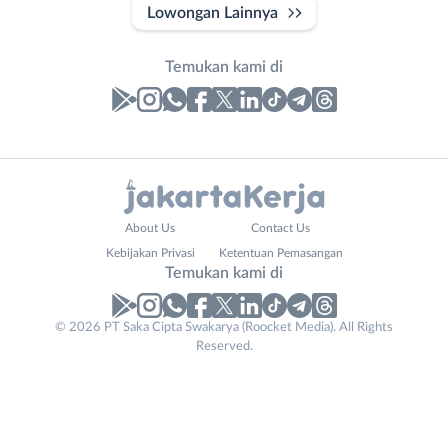
Lowongan Lainnya
Temukan kami di
Laporan
Lowongan
Administrasi
Bebas
Nama
About Us
Contact Us
Ahli
(Remote
Lengkap
*
Kebijakan Privasi
Ketentuan Pemasangan
Gizi
Work)
Temukan kami di
Ahli
Bekasi
Kecantikan
Bogor
© 2026 PT Saka Cipta Swakarya (Roocket Media). All Rights
No. Telp /
Analis
Depok
Reserved.
Email
WhatsApp
*
*
/
Jakarta
Peneliti
Barat
Kirim kode
Animator
Jakarta
Apoteker
Pusat
Email