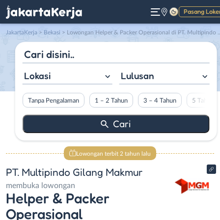
Pasang Loke
Gelap
JakartaKerja
>
Bekasi
> Lowongan Helper & Packer Operasional di PT. Multipindo Gilang Makmur
Lokasi
Lulusan
Tanpa Pengalaman
1 – 2 Tahun
3 – 4 Tahun
5 Tahun L
Lowongan terbit 2 tahun lalu
PT. Multipindo Gilang Makmur
membuka lowongan
Helper & Packer
Operasional