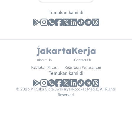
Temukan kami di
Laporan
Lowongan
Administrasi
Bebas
Nama
About Us
Contact Us
Ahli
(Remote
Lengkap
*
Kebijakan Privasi
Ketentuan Pemasangan
Gizi
Work)
Temukan kami di
Ahli
Bekasi
Kecantikan
Bogor
© 2026 PT Saka Cipta Swakarya (Roocket Media). All Rights
No. Telp /
Analis
Depok
Reserved.
Email
WhatsApp
*
*
/
Jakarta
Peneliti
Barat
Kirim kode
Animator
Jakarta
Apoteker
Pusat
Website
Arsitek
Jakarta
Tidak
URL
*