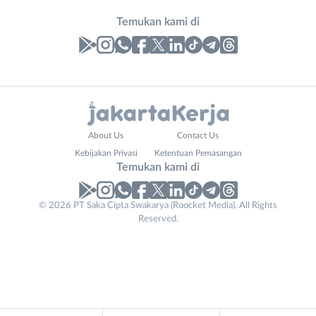
Temukan kami di
Laporan
Lowongan
Administrasi
Bebas
Nama
About Us
Contact Us
Ahli
(Remote
Lengkap
*
Kebijakan Privasi
Ketentuan Pemasangan
Gizi
Work)
Temukan kami di
Ahli
Bekasi
Kecantikan
Bogor
© 2026 PT Saka Cipta Swakarya (Roocket Media). All Rights
No. Telp /
Analis
Depok
Reserved.
Email
WhatsApp
*
*
/
Jakarta
Peneliti
Barat
Kirim kode
Animator
Jakarta
Apoteker
Pusat
Arsitek
Jakarta
Tidak
Asisten
Selatan