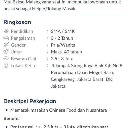
Mul Bakso Malang yang saat ini membuka lowongan untuk
posisi sebagai Helper/Tukang Masak.
Ringkasan
:
Pendidikan
SMA / SMK
:
Pengalaman
0 - 2 Tahun
:
Gender
Pria/Wanita
:
Umur
Maks. 40 tahun
:
Besaran Gaji
2,5 - 3 Juta
:
Lokasi Kerja
Jl.Tampak Siring Raya Blok Kjh No 8
Perumahaan Daan Mogot Baru,
Cengkareng, Jakarta Barat, DKI
Jakarta
Deskripsi
Pekerjaan
Memasak masakan Chinese Food dan Nusantara
Benefit
Rentang gaji : +- 2.5 juta – 3 juta, ditentukan saat