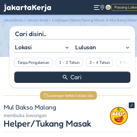
Pasang Loke
Gelap
JakartaKerja
>
Jakarta Barat
> Lowongan Helper/Tukang Masak di Mul Bakso Mala
Lokasi
Lulusan
Tanpa Pengalaman
1 – 2 Tahun
3 – 4 Tahun
5 Tahun L
Lowongan terbit 5 bulan lalu
Mul Bakso Malang
membuka lowongan
Helper/Tukang Masak