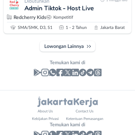
1 minggu lalu
Dibutuhkan
Admin Tiktok - Host Live
Redcherry Kids
Kompetitif
SMA/SMK, D3, S1
1 - 2 Tahun
Jakarta Barat
Lowongan Lainnya
Temukan kami di
Laporan
Lowongan
Administrasi
Bebas
Nama
About Us
Contact Us
Ahli
(Remote
Lengkap
*
Kebijakan Privasi
Ketentuan Pemasangan
Gizi
Work)
Temukan kami di
Ahli
Bekasi