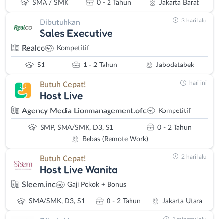
SMA / SMK
0 - 2 Tahun
Jakarta Barat
3 hari lalu
Dibutuhkan
Sales Executive
Realco
Kompetitif
S1
1 - 2 Tahun
Jabodetabek
hari ini
Butuh Cepat!
Host Live
Agency Media Lionmanagement.ofc
Kompetitif
SMP, SMA/SMK, D3, S1
0 - 2 Tahun
Bebas (Remote Work)
2 hari lalu
Butuh Cepat!
Host Live Wanita
Sleem.inc
Gaji Pokok + Bonus
SMA/SMK, D3, S1
0 - 2 Tahun
Jakarta Utara