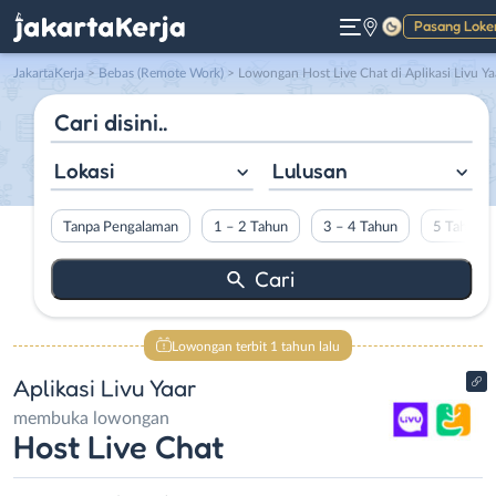
Pasang Loke
Gelap
JakartaKerja
>
Bebas (Remote Work)
> Lowongan Host Live Chat di Aplikasi Livu Ya
Lokasi
Lulusan
Tanpa Pengalaman
1 – 2 Tahun
3 – 4 Tahun
5 Tahun L
Lowongan terbit 1 tahun lalu
Aplikasi Livu Yaar
membuka lowongan
Host Live Chat