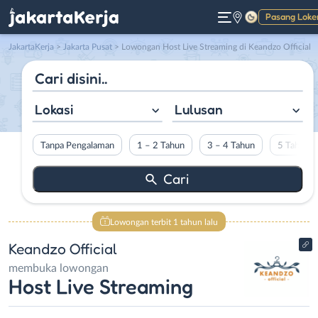
Pasang Loke
Gelap
JakartaKerja
>
Jakarta Pusat
> Lowongan Host Live Streaming di Keandzo Official
Lokasi
Lulusan
Tanpa Pengalaman
1 – 2 Tahun
3 – 4 Tahun
5 Tahun L
Lowongan terbit 1 tahun lalu
Keandzo Official
membuka lowongan
Host Live Streaming