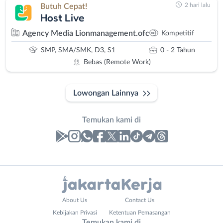
2 hari lalu
Butuh Cepat!
Host Live
Agency Media Lionmanagement.ofc
Kompetitif
SMP, SMA/SMK, D3, S1
0 - 2 Tahun
Bebas (Remote Work)
Lowongan Lainnya
Temukan kami di
Laporan
Lowongan
Administrasi
Bebas
Nama
About Us
Contact Us
Ahli
(Remote
Lengkap
*
Kebijakan Privasi
Ketentuan Pemasangan
Gizi
Work)
Temukan kami di