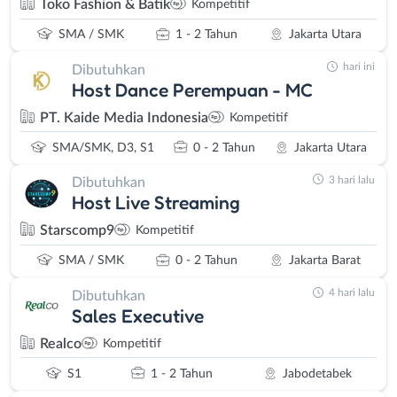
Toko Fashion & Batik
Kompetitif
SMA / SMK
1 - 2 Tahun
Jakarta Utara
hari ini
Dibutuhkan
Host Dance Perempuan - MC
PT. Kaide Media Indonesia
Kompetitif
SMA/SMK, D3, S1
0 - 2 Tahun
Jakarta Utara
3 hari lalu
Dibutuhkan
Host Live Streaming
Starscomp9
Kompetitif
SMA / SMK
0 - 2 Tahun
Jakarta Barat
4 hari lalu
Dibutuhkan
Sales Executive
Realco
Kompetitif
S1
1 - 2 Tahun
Jabodetabek