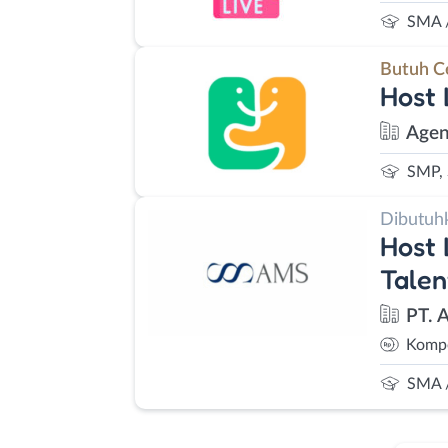
SMA 
Butuh C
Host 
Agen
SMP,
Dibutuh
Host 
Talen
PT. 
Kompe
SMA 