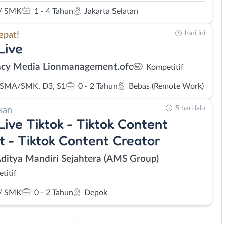
/ SMK
1 - 4 Tahun
Jakarta Selatan
hari ini
epat!
Live
cy Media Lionmanagement.ofc
Kompetitif
 SMA/SMK, D3, S1
0 - 2 Tahun
Bebas (Remote Work)
5 hari lalu
kan
Live Tiktok - Tiktok Content
t - Tiktok Content Creator
Aditya Mandiri Sejahtera (AMS Group)
titif
/ SMK
0 - 2 Tahun
Depok