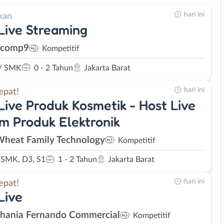
hari ini
kan
Live Streaming
scomp9
Kompetitif
/ SMK
0 - 2 Tahun
Jakarta Barat
hari ini
epat!
Live Produk Kosmetik - Host Live
m Produk Elektronik
Wheat Family Technology
Kompetitif
SMK, D3, S1
1 - 2 Tahun
Jakarta Barat
hari ini
epat!
Live
Shania Fernando Commercial
Kompetitif