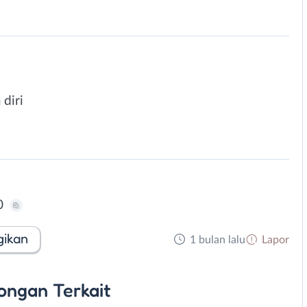
diri
0
gikan
1 bulan lalu
Lapor
ongan
Terkait