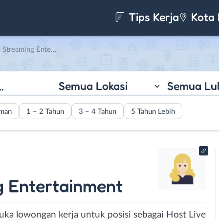
Tips Kerja
Kota 
nment di Jumping Wings Media
Semua Lokasi
Semua Lu
aman
1 – 2 Tahun
3 – 4 Tahun
5 Tahun Lebih
g Entertainment
ka lowongan kerja untuk posisi sebagai Host Live