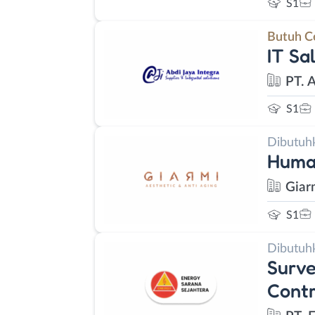
S1
Butuh C
IT Sa
PT. 
S1
Dibutuh
Huma
Giar
S1
Dibutuh
Surve
Contr