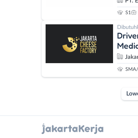
PT. 
S1
Dibutuh
Drive
Media
Jaka
SMA/
Low
Laporan
Lowongan
Administrasi
Bebas