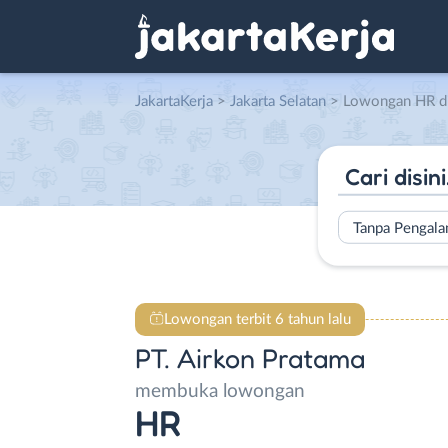
JakartaKerja
>
Jakarta Selatan
> Lowongan HR di P
Tanpa Pengal
Lowongan terbit 6 tahun lalu
PT. Airkon Pratama
membuka lowongan
HR