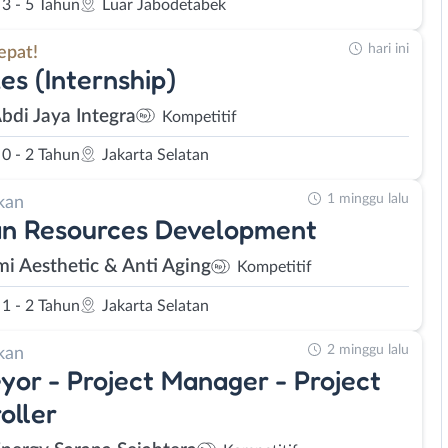
3 - 5 Tahun
Luar Jabodetabek
hari ini
epat!
les (Internship)
Abdi Jaya Integra
Kompetitif
0 - 2 Tahun
Jakarta Selatan
1 minggu lalu
kan
n Resources Development
mi Aesthetic & Anti Aging
Kompetitif
1 - 2 Tahun
Jakarta Selatan
2 minggu lalu
kan
yor - Project Manager - Project
oller