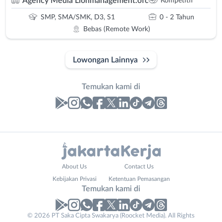
Agency Media Lionmanagement.ofc
Kompetitif
SMP, SMA/SMK, D3, S1
0 - 2 Tahun
Bebas (Remote Work)
Lowongan Lainnya
Temukan kami di
Laporan
Lowongan
Administrasi
Bebas
Nama
About Us
Contact Us
Ahli
(Remote
Lengkap
*
Kebijakan Privasi
Ketentuan Pemasangan
Gizi
Work)
Temukan kami di
Ahli
Bekasi
Kecantikan
Bogor
© 2026 PT Saka Cipta Swakarya (Roocket Media). All Rights
No. Telp /
Analis
Depok