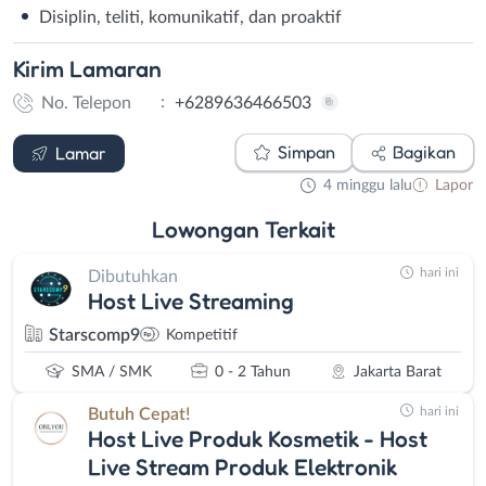
Disiplin, teliti, komunikatif, dan proaktif
Kirim
Lamaran
:
No. Telepon
+6289636466503
WhatsApp
Simpan
Bagikan
Lamar
4 minggu lalu
Lapor
Lowongan
Terkait
hari ini
Dibutuhkan
Host Live Streaming
Starscomp9
Kompetitif
SMA / SMK
0 - 2 Tahun
Jakarta Barat
hari ini
Butuh Cepat!
Host Live Produk Kosmetik - Host
Live Stream Produk Elektronik