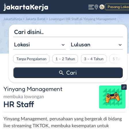
Pasang Loke
Gelap
JakartaKerja
>
Jakarta Barat
> Lowongan HR Staff di Yinyang Management
Lokasi
Lulusan
Tanpa Pengalaman
1 – 2 Tahun
3 – 4 Tahun
5 Tahun L
Yinyang Management
membuka lowongan
HR Staff
Yinyang Management, perusahaan yang bergerak di bidang
live streaming TIKTOK, membuka kesempatan untuk