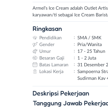
Armel’s Ice Cream adalah Outlet Art
karyawan/ti sebagai Ice Cream Barist
Ringkasan
:
Pendidikan
SMA / SMK
:
Gender
Pria/Wanita
:
Umur
17 - 25 Tahun
:
Besaran Gaji
1 - 2 Juta
:
Batas Lamaran
31 Desember 
:
Lokasi Kerja
Sampoerna Strat
Sudirman Kav 4
Deskripsi
Pekerjaan
Tanggung Jawab Pekerjaa