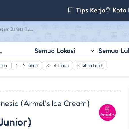
Tips Kerja
Kota 
sa Baramulia Indonesia (Armel’s Ice Cream)
Semua Lokasi
Semua Lu
aman
1 – 2 Tahun
3 – 4 Tahun
5 Tahun Lebih
nesia (Armel's Ice Cream)
Junior)