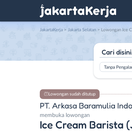
JakartaKerja
>
Jakarta Selatan
> Lowongan Ice Cream Barista (Junior) di PT. Arka
Tanpa Pengal
Lowongan sudah ditutup
PT. Arkasa Baramulia Indo
membuka lowongan
Ice Cream Barista (