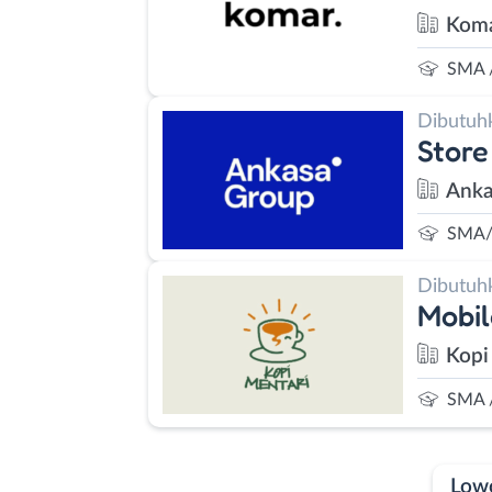
Koma
SMA 
Dibutuh
Store
Anka
SMA/
Dibutuh
Mobil
Kopi
SMA 
Low