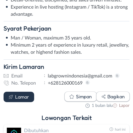
Experience in live hosting (Instagram / TikTok) is a strong
advantage.
Syarat
Pekerjaan
Man / Woman, maximum 35 years old.
Minimum 2 years of experience in luxury retail, jewellery,
watches, or highend fashion sales.
Kirim
Lamaran
:
Email
labgrownindonesia@gmail.com
:
No. Telepon
+628126000169
Email
WhatsApp
Simpan
Bagikan
Lamar
1 bulan lalu
Lapor
Lowongan
Terkait
hari ini
Dibutuhkan