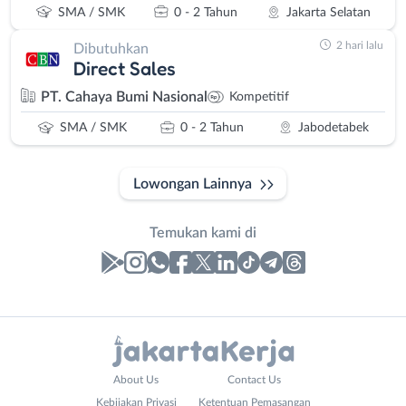
SMA / SMK
0 - 2 Tahun
Jakarta Selatan
2 hari lalu
Dibutuhkan
Direct Sales
PT. Cahaya Bumi Nasional
Kompetitif
SMA / SMK
0 - 2 Tahun
Jabodetabek
Lowongan Lainnya
Temukan kami di
Laporan
Lowongan
Administrasi
Bebas
Nama
About Us
Contact Us
Ahli
(Remote
Lengkap
*
Kebijakan Privasi
Ketentuan Pemasangan