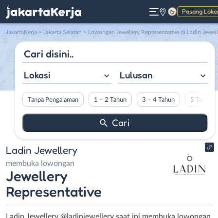
Pasang Loke
Gelap
JakartaKerja
>
Jakarta Selatan
> Lowongan Jewellery Representative di Ladin Jewellery
Lokasi
Lulusan
Tanpa Pengalaman
1 – 2 Tahun
3 – 4 Tahun
5 Tahun L
Ladin Jewellery
membuka lowongan
Jewellery
Representative
Ladin Jewellery @ladinjewellery saat ini membuka lowongan