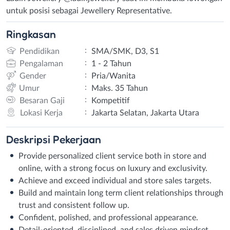
untuk posisi sebagai Jewellery Representative.
Ringkasan
:
Pendidikan
SMA/SMK, D3, S1
:
Pengalaman
1 - 2 Tahun
:
Gender
Pria/Wanita
:
Umur
Maks. 35 Tahun
:
Besaran Gaji
Kompetitif
:
Lokasi Kerja
Jakarta Selatan, Jakarta Utara
Deskripsi
Pekerjaan
Provide personalized client service both in store and
online, with a strong focus on luxury and exclusivity.
Achieve and exceed individual and store sales targets.
Build and maintain long term client relationships through
trust and consistent follow up.
Confident, polished, and professional appearance.
Detail-oriented, disciplined, and sales driven mindset.