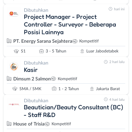
hari ini
Dibutuhkan
Project Manager - Project
Controller - Surveyor - Beberapa
Posisi Lainnya
PT. Energy Sarana Sejahtera
Kompetitif
S1
3 - 5 Tahun
Luar Jabodetabek
2 hari lalu
Dibutuhkan
Kasir
Dimsum 2 Salmon
Kompetitif
SMA / SMK
1 - 2 Tahun
Jakarta Barat
4 hari lalu
Dibutuhkan
Beautician/Beauty Consultant (BC)
- Staff R&D
House of Trisia
Kompetitif