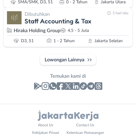
SMA/SMK, D3, S1
0 - 2 Tahun
Jakarta Utara
5 hari lalu
Dibutuhkan
Staff Accounting & Tax
Hiraka Holding Group
4,5 - 5 Juta
D3, S1
1 - 2 Tahun
Jakarta Selatan
Lowongan Lainnya
Temukan kami di
Laporan
Lowongan
Administrasi
Bebas
Nama
About Us
Contact Us
Ahli
(Remote
Lengkap
*
Kebijakan Privasi
Ketentuan Pemasangan