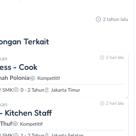
2 tahun lalu
ongan
Terkait
2 hari lalu
kan
ess - Cook
ah Polonia
Kompetitif
/ SMK
0 - 2 Tahun
Jakarta Timur
2 hari lalu
kan
- Kitchen Staff
iThuf
Kompetitif
/ SMK
1 - 2 Tahun
Jakarta Selatan