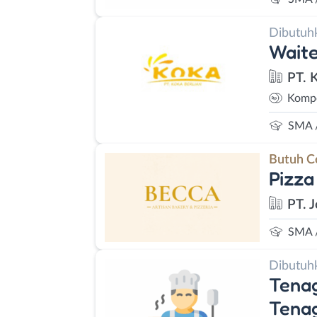
Dibutuh
Waite
PT. 
Kompe
SMA 
Butuh C
Pizza
PT. 
SMA 
Dibutuh
Tena
Tena