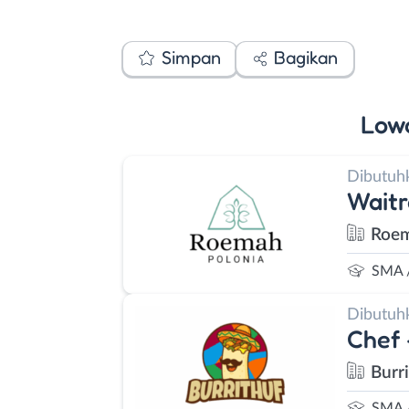
Simpan
Bagikan
Low
Dibutuh
Waitr
Roem
SMA 
Dibutuh
Chef 
Burr
SMA 