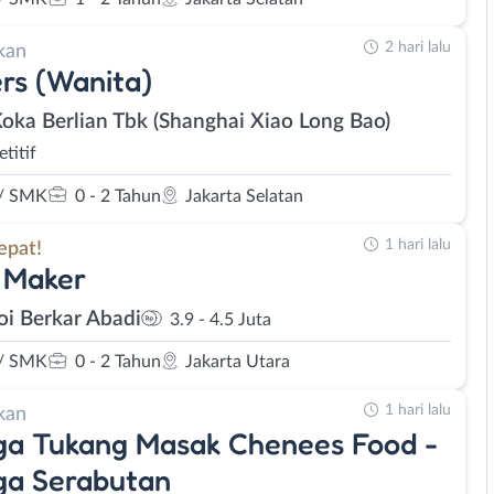
2 hari lalu
kan
rs (Wanita)
Koka Berlian Tbk (Shanghai Xiao Long Bao)
titif
/ SMK
0 - 2 Tahun
Jakarta Selatan
1 hari lalu
epat!
 Maker
Joi Berkar Abadi
3.9 - 4.5 Juta
/ SMK
0 - 2 Tahun
Jakarta Utara
1 hari lalu
kan
ga Tukang Masak Chenees Food -
ga Serabutan