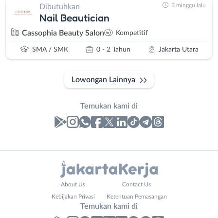
3 minggu lalu
Dibutuhkan
Nail Beautician
Cassophia Beauty Salon
Kompetitif
SMA / SMK
0 - 2 Tahun
Jakarta Utara
Lowongan Lainnya
Temukan kami di
Laporan
Lowongan
Administrasi
Bebas
Nama
About Us
Contact Us
Ahli
(Remote
Lengkap
*
Kebijakan Privasi
Ketentuan Pemasangan
Gizi
Work)
Temukan kami di
Ahli
Bekasi