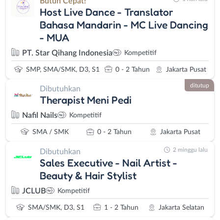
Butuh Cepat!
Host Live Dance - Translator
Bahasa Mandarin - MC Live Dancing
- MUA
PT. Star Qihang Indonesia
Kompetitif
SMP, SMA/SMK, D3, S1
0 - 2 Tahun
Jakarta Pusat
ditutup
Dibutuhkan
Therapist Meni Pedi
Nafil Nails
Kompetitif
SMA / SMK
0 - 2 Tahun
Jakarta Pusat
2 minggu lalu
Dibutuhkan
Sales Executive - Nail Artist -
Beauty & Hair Stylist
JCLUB
Kompetitif
SMA/SMK, D3, S1
1 - 2 Tahun
Jakarta Selatan