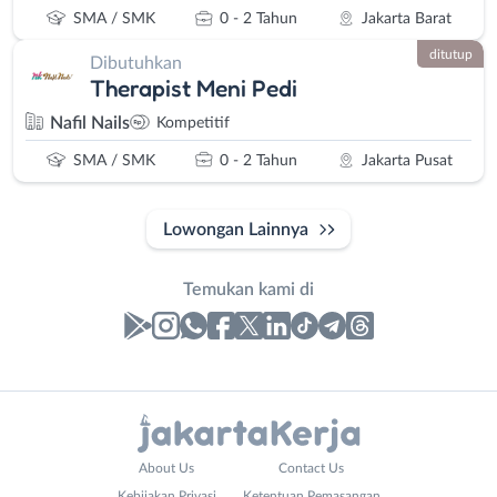
SMA / SMK
0 - 2 Tahun
Jakarta Barat
ditutup
Dibutuhkan
Therapist Meni Pedi
Nafil Nails
Kompetitif
SMA / SMK
0 - 2 Tahun
Jakarta Pusat
Lowongan Lainnya
Temukan kami di
Laporan
Lowongan
Administrasi
Bebas
Email
Nama
*
About Us
Contact Us
Ahli
(Remote
Lengkap
*
Kebijakan Privasi
Ketentuan Pemasangan