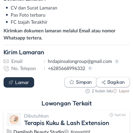
CV dan Surat Lamaran
Pas Foto terbaru
FC Izajah Terakhir
Kirimkan dokumen lamaran melalui Email atau nomor
Whatsapp tertera.
Kirim
Lamaran
:
Email
hrdapinsalongroup@gmail.com
:
No. Telepon
+6285668996332
Email
WhatsApp
Simpan
Bagikan
Lamar
2 bulan lalu
Lapor
Lowongan
Terkait
hari ini
Dibutuhkan
Terapis Kuku & Lash Extension
Damilash Beauty Studio
Kompetitif