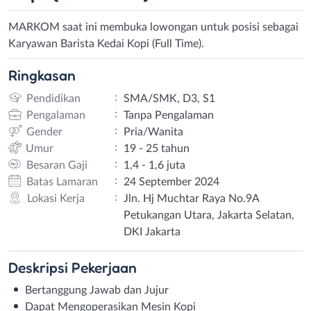
MARKOM saat ini membuka lowongan untuk posisi sebagai
Karyawan Barista Kedai Kopi (Full Time).
Ringkasan
:
Pendidikan
SMA/SMK, D3, S1
:
Pengalaman
Tanpa Pengalaman
:
Gender
Pria/Wanita
:
Umur
19 - 25 tahun
:
Besaran Gaji
1,4 - 1,6 juta
:
Batas Lamaran
24 September 2024
:
Lokasi Kerja
Jln. Hj Muchtar Raya No.9A
Petukangan Utara, Jakarta Selatan,
DKI Jakarta
Deskripsi
Pekerjaan
Bertanggung Jawab dan Jujur
Dapat Mengoperasikan Mesin Kopi