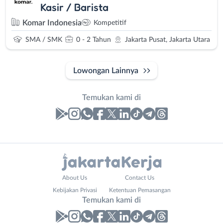
Kasir / Barista
Komar Indonesia
Kompetitif
SMA / SMK
0 - 2 Tahun
Jakarta Pusat, Jakarta Utara
Lowongan Lainnya
Temukan kami di
Laporan
Lowongan
Administrasi
Bebas
Nama
About Us
Contact Us
Ahli
(Remote
Lengkap
*
Kebijakan Privasi
Ketentuan Pemasangan
Gizi
Work)
Temukan kami di
Ahli
Bekasi
Kecantikan
Bogor