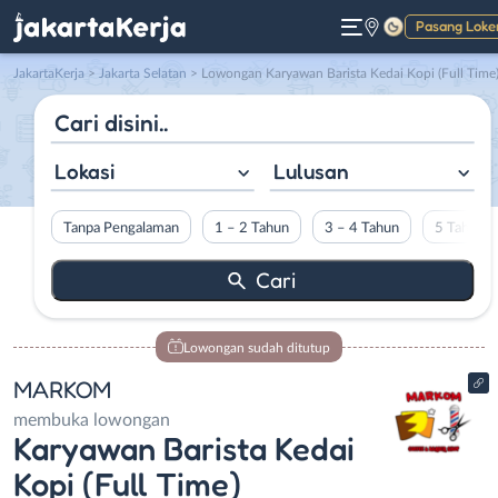
Pasang Loke
Gelap
JakartaKerja
>
Jakarta Selatan
> Lowongan Karyawan Barista Kedai Kopi (Full Time) di MARKO
Lokasi
Lulusan
Tanpa Pengalaman
1 – 2 Tahun
3 – 4 Tahun
5 Tahun L
Lowongan sudah ditutup
MARKOM
membuka lowongan
Karyawan Barista Kedai
Kopi (Full Time)