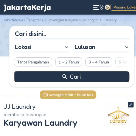
Pasang Loke
Gelap
JakartaKerja
>
Tangerang
> Lowongan Karyawan Laundry di JJ Laundry
Lokasi
Lulusan
Tanpa Pengalaman
1 – 2 Tahun
3 – 4 Tahun
5 Tahun L
Lowongan terbit 2 bulan lalu
JJ Laundry
membuka lowongan
Karyawan Laundry