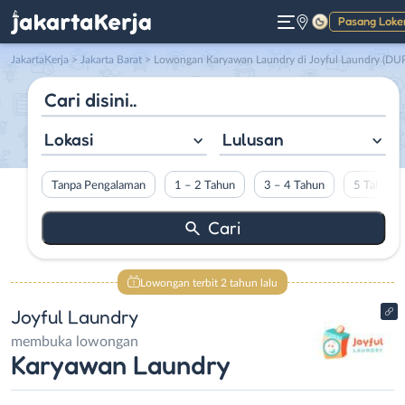
Pasang Loke
Gelap
JakartaKerja
>
Jakarta Barat
> Lowongan Karyawan Laundry di Joyful Laundry (DUPLICATE
Lokasi
Lulusan
Tanpa Pengalaman
1 – 2 Tahun
3 – 4 Tahun
5 Tahun L
Lowongan terbit 2 tahun lalu
Joyful Laundry
membuka lowongan
Karyawan Laundry