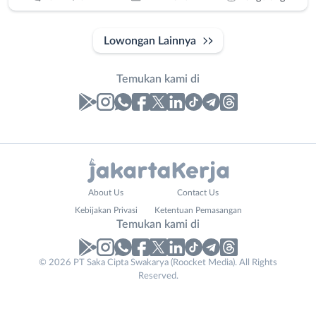
Lowongan Lainnya
Temukan kami di
Laporan
Lowongan
Administrasi
Bebas
Phone
Nama
About Us
Contact Us
Ahli
(Remote
Number
Lengkap
*
*
Kebijakan Privasi
Ketentuan Pemasangan
Gizi
Work)
Temukan kami di
Ahli
Bekasi
Kecantikan
Bogor
© 2026 PT Saka Cipta Swakarya (Roocket Media). All Rights
No. Telp /
Analis
Depok
Reserved.
Email
WhatsApp
*
*
/
Jakarta
Peneliti
Barat
Kirim kode