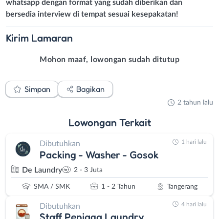
whatsapp dengan format yang sudah diberikan dan
bersedia interview di tempat sesuai kesepakatan!
Kirim
Lamaran
Mohon maaf, lowongan sudah ditutup
Simpan
Bagikan
2 tahun lalu
Lowongan
Terkait
1 hari lalu
Dibutuhkan
Packing - Washer - Gosok
De Laundry
2 - 3 Juta
SMA / SMK
1 - 2 Tahun
Tangerang
4 hari lalu
Dibutuhkan
Staff Penjaga Laundry