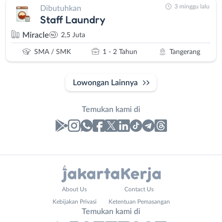
3 minggu lalu
Dibutuhkan
Staff Laundry
Miracle
2,5 Juta
SMA / SMK
1 - 2 Tahun
Tangerang
Lowongan Lainnya
Temukan kami di
Laporan
Lowongan
Administrasi
Bebas
Nama
About Us
Contact Us
Ahli
(Remote
Lengkap
*
Kebijakan Privasi
Ketentuan Pemasangan
Gizi
Work)
Temukan kami di
Ahli
Bekasi