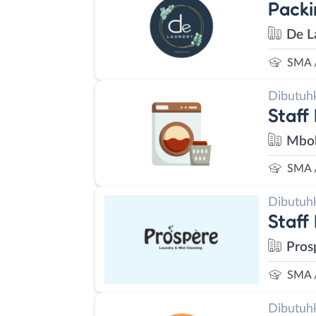
Packi
De L
SMA 
Dibutuh
Staff
Mbok
SMA 
Dibutuh
Staff
Pros
SMA 
Dibutuh