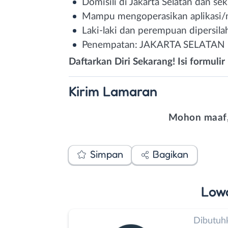
Domisili di Jakarta Selatan dan sek
Mampu mengoperasikan aplikasi/m
Laki-laki dan perempuan dipersil
Penempatan: JAKARTA SELATAN
Daftarkan Diri Sekarang! Isi formulir 
Kirim
Lamaran
Mohon maaf,
Simpan
Bagikan
Low
Dibutuh