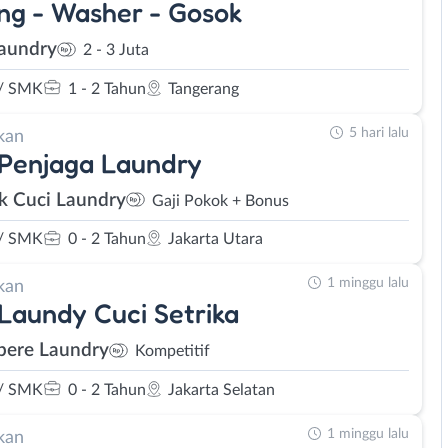
ng - Washer - Gosok
aundry
2 - 3 Juta
/ SMK
1 - 2 Tahun
Tangerang
5 hari lalu
kan
 Penjaga Laundry
 Cuci Laundry
Gaji Pokok + Bonus
/ SMK
0 - 2 Tahun
Jakarta Utara
1 minggu lalu
kan
 Laundy Cuci Setrika
pere Laundry
Kompetitif
/ SMK
0 - 2 Tahun
Jakarta Selatan
1 minggu lalu
kan