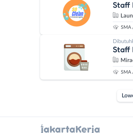
Staff
Laun
SMA 
Dibutuh
Staff
Mira
SMA 
Low
Laporan
Lowongan