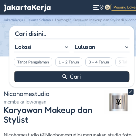
Pasang Loke
Gelap
JakartaKerja
>
Jakarta Selatan
> Lowongan Karyawan Makeup dan Stylist di Nicohomestudi
Lokasi
Lulusan
Tanpa Pengalaman
1 – 2 Tahun
3 – 4 Tahun
5 Tahun L
Nicohomestudio
membuka lowongan
Karyawan Makeup dan
Stylist
Nicohomestudio (@Nicohomestudio) merupakan studio foto