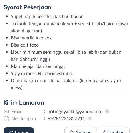
Syarat
Pekerjaan
Supel, rapih bersih tidak bau badan
Tertarik dengan dunia makeup + stylist hijab/hairdo (awal
akan diajarkan)
Bisa handle medsos
Bisa edit foto
Libur minimum seminggu sekali (bisa lebih) dan bukan
hari Sabtu/Minggu
Mau belajar dan semangat
Stay di mess Nicohomestudio
Diutamakan domisili luar Jakarta (karena akan stay di
mess)
Kirim
Lamaran
:
Email
antingnyaaku@yahoo.com
:
No. Telepon
+6281221857711
Email
WhatsApp
Simpan
Bagikan
Lamar