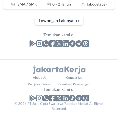
SMA / SMK
0 - 2 Tahun
Jabodetabek
Lowongan Lainnya
Temukan kami di
Laporan
Lowongan
Administrasi
Bebas
Nama
About Us
Contact Us
Ahli
(Remote
Lengkap
*
Kebijakan Privasi
Ketentuan Pemasangan
Gizi
Work)
Temukan kami di
Ahli
Bekasi
Kecantikan
Bogor
© 2026 PT Saka Cipta Swakarya (Roocket Media). All Rights
No. Telp /
Analis
Depok
Reserved.
Email
WhatsApp
*
*
/
Jakarta