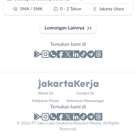
SMA / SMK
0 - 2 Tahun
Jakarta Utara
Lowongan Lainnya
Temukan kami di
Laporan
Lowongan
Administrasi
Bebas
Nama
About Us
Contact Us
Ahli
(Remote
Lengkap
*
Kebijakan Privasi
Ketentuan Pemasangan
Gizi
Work)
Temukan kami di
Ahli
Bekasi
Kecantikan
Bogor
© 2026 PT Saka Cipta Swakarya (Roocket Media). All Rights
No. Telp /
Analis
Depok
Reserved.
Email
WhatsApp
*
*
/
Jakarta