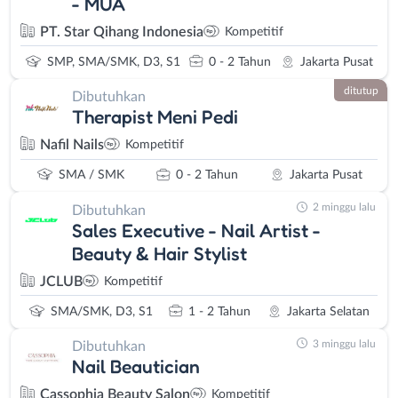
- MUA
PT. Star Qihang Indonesia
Kompetitif
SMP, SMA/SMK, D3, S1
0 - 2 Tahun
Jakarta Pusat
ditutup
Dibutuhkan
Therapist Meni Pedi
Nafil Nails
Kompetitif
SMA / SMK
0 - 2 Tahun
Jakarta Pusat
2 minggu lalu
Dibutuhkan
Sales Executive - Nail Artist -
Beauty & Hair Stylist
JCLUB
Kompetitif
SMA/SMK, D3, S1
1 - 2 Tahun
Jakarta Selatan
3 minggu lalu
Dibutuhkan
Nail Beautician
Cassophia Beauty Salon
Kompetitif