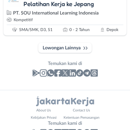
Pelatihan Kerja ke Jepang
PT. SOU International Learning Indonesia
Kompetitif
SMA/SMK, D3, S1
0 - 2 Tahun
Depok
Lowongan Lainnya
Temukan kami di
Laporan
Lowongan
Administrasi
Bebas
Nama
About Us
Contact Us
Ahli
(Remote
Lengkap
*
Kebijakan Privasi
Ketentuan Pemasangan
Gizi
Work)
Temukan kami di
Ahli
Bekasi