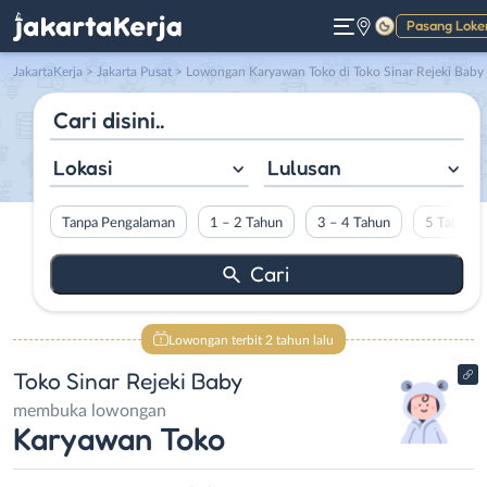
Pasang Loke
Gelap
JakartaKerja
>
Jakarta Pusat
> Lowongan Karyawan Toko di Toko Sinar Rejeki Baby
Lokasi
Lulusan
Tanpa Pengalaman
1 – 2 Tahun
3 – 4 Tahun
5 Tahun L
Lowongan terbit 2 tahun lalu
Toko Sinar Rejeki Baby
membuka lowongan
Karyawan Toko