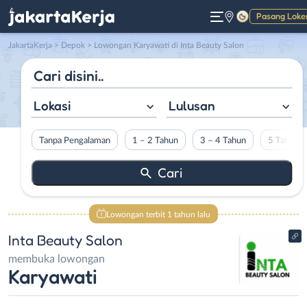
Pasang Loke
Gelap
JakartaKerja
>
Depok
> Lowongan Karyawati di Inta Beauty Salon
Lokasi
Lulusan
Tanpa Pengalaman
1 – 2 Tahun
3 – 4 Tahun
5 Tahun L
Lowongan terbit 1 tahun lalu
Inta Beauty Salon
membuka lowongan
Karyawati