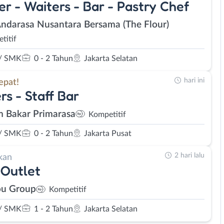
er - Waiters - Bar - Pastry Chef
Andarasa Nusantara Bersama (The Flour)
titif
/ SMK
0 - 2 Tahun
Jakarta Selatan
hari ini
epat!
rs - Staff Bar
 Bakar Primarasa
Kompetitif
/ SMK
0 - 2 Tahun
Jakarta Pusat
2 hari lalu
kan
Outlet
u Group
Kompetitif
/ SMK
1 - 2 Tahun
Jakarta Selatan