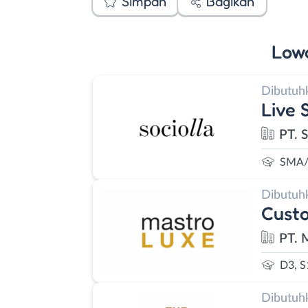
Simpan
Bagikan
Low
Dibutuh
Live 
PT. S
SMA/
Dibutuh
Custo
PT. 
D3, S
Dibutuh