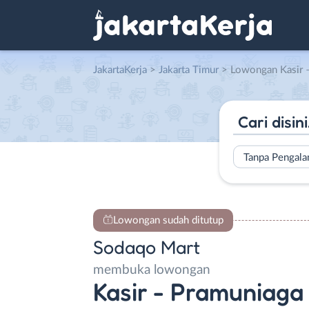
JakartaKerja
>
Jakarta Timur
> Lowongan Kasir – Pramu
Tanpa Pengal
Lowongan sudah ditutup
Sodaqo Mart
membuka lowongan
Kasir - Pramuniaga