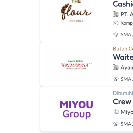
Cashi
PT. 
Kompe
SMA 
Butuh C
Waite
Ayam
SMA 
Dibutuh
Crew 
Miyo
SMA 