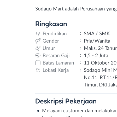
Sodaqo Mart adalah Perusahaan yang b
Ringkasan
:
Pendidikan
SMA / SMK
:
Gender
Pria/Wanita
:
Umur
Maks. 24 Tahu
:
Besaran Gaji
1,5 - 2 Juta
:
Batas Lamaran
11 Oktober 2
:
Lokasi Kerja
Sodaqo Mini M
No.11, RT.11/R
Timur, DKI Jak
Deskripsi
Pekerjaan
Melayani customer dan melakukan