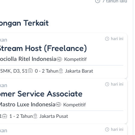
7 tahun lalu
ongan
Terkait
hari ini
kan
Stream Host (Freelance)
ociolla Ritel Indonesia
Kompetitif
SMK, D3, S1
0 - 2 Tahun
Jakarta Barat
hari ini
kan
mer Service Associate
Mastro Luxe Indonesia
Kompetitif
1
1 - 2 Tahun
Jakarta Pusat
hari ini
kan