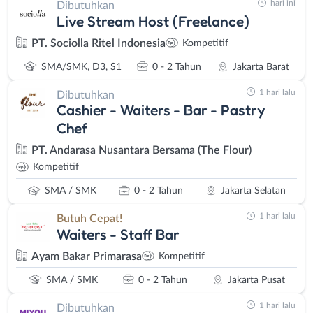
hari ini
Dibutuhkan
Live Stream Host (Freelance)
PT. Sociolla Ritel Indonesia
Kompetitif
SMA/SMK, D3, S1
0 - 2 Tahun
Jakarta Barat
1 hari lalu
Dibutuhkan
Cashier - Waiters - Bar - Pastry
Chef
PT. Andarasa Nusantara Bersama (The Flour)
Kompetitif
SMA / SMK
0 - 2 Tahun
Jakarta Selatan
1 hari lalu
Butuh Cepat!
Waiters - Staff Bar
Ayam Bakar Primarasa
Kompetitif
SMA / SMK
0 - 2 Tahun
Jakarta Pusat
1 hari lalu
Dibutuhkan