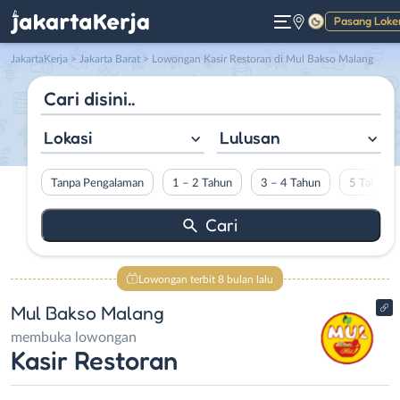
Pasang Loke
Gelap
JakartaKerja
>
Jakarta Barat
> Lowongan Kasir Restoran di Mul Bakso Malang
Lokasi
Lulusan
Tanpa Pengalaman
1 – 2 Tahun
3 – 4 Tahun
5 Tahun L
Lowongan terbit 8 bulan lalu
Mul Bakso Malang
membuka lowongan
Kasir Restoran