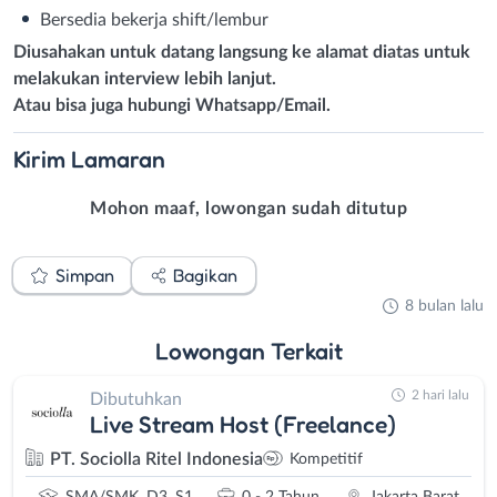
Bersedia bekerja shift/lembur
Diusahakan untuk datang langsung ke alamat diatas untuk
melakukan interview lebih lanjut.
Atau bisa juga hubungi Whatsapp/Email.
Kirim
Lamaran
Mohon maaf, lowongan sudah ditutup
Simpan
Bagikan
8 bulan lalu
Lowongan
Terkait
2 hari lalu
Dibutuhkan
Live Stream Host (Freelance)
PT. Sociolla Ritel Indonesia
Kompetitif
SMA/SMK, D3, S1
0 - 2 Tahun
Jakarta Barat