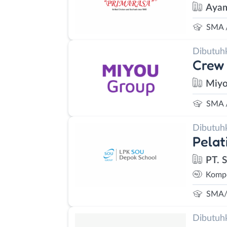
Ayam
SMA 
Dibutuh
Crew 
Miyo
SMA 
Dibutuh
Pelat
PT. 
Kompe
SMA/
Dibutuh