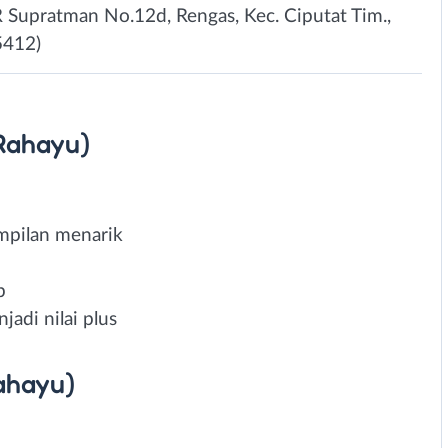
R Supratman No.12d, Rengas, Kec. Ciputat Tim.,
5412)
 Rahayu)
mpilan menarik
b
adi nilai plus
ahayu)