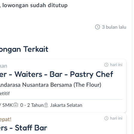
 lowongan sudah ditutup
3 bulan lalu
ongan
Terkait
hari ini
kan
er - Waiters - Bar - Pastry Chef
Andarasa Nusantara Bersama (The Flour)
titif
/ SMK
0 - 2 Tahun
Jakarta Selatan
hari ini
epat!
rs - Staff Bar