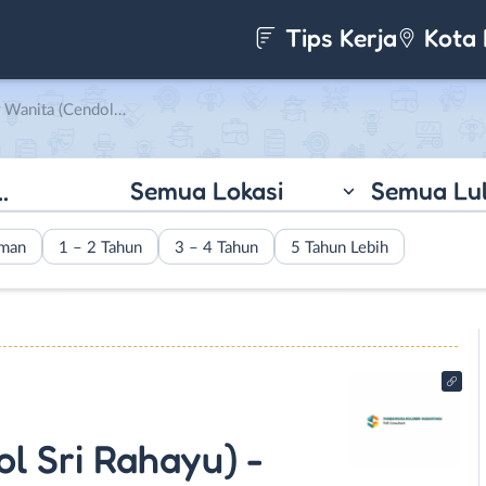
Tips Kerja
Kota 
Sri Rahayu) – Waiters (Bakso Sri Rahayu) di Pandawa Group
Semua Lokasi
Semua Lu
aman
1 – 2 Tahun
3 – 4 Tahun
5 Tahun Lebih
l Sri Rahayu) -