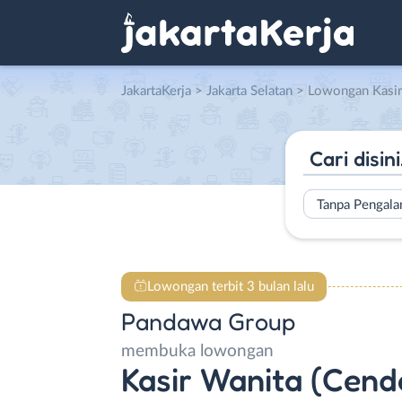
JakartaKerja
>
Jakarta Selatan
> Lowongan Kasir Wanita (Cendol Sri Rahayu) – Kasir Wanita (Bakso 
Tanpa Pengal
Lowongan terbit 3 bulan lalu
Pandawa Group
membuka lowongan
Kasir Wanita (Cendo