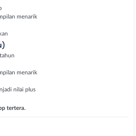
b
mpilan menarik
kan
u)
 tahun
mpilan menarik
adi nilai plus
p tertera.