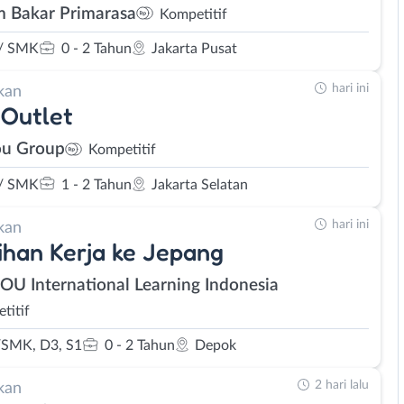
 Bakar Primarasa
Kompetitif
/ SMK
0 - 2 Tahun
Jakarta Pusat
hari ini
kan
Outlet
u Group
Kompetitif
/ SMK
1 - 2 Tahun
Jakarta Selatan
hari ini
kan
ihan Kerja ke Jepang
SOU International Learning Indonesia
titif
SMK, D3, S1
0 - 2 Tahun
Depok
2 hari lalu
kan