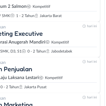
um 2 Salmon
Kompetitif
/ SMK
1 - 2 Tahun
Jakarta Barat
hari ini
kan
ting Executive
rasi Anugerah Mandiri
Kompetitif
SMK, D3, S1
0 - 2 Tahun
Jabodetabek
hari ini
kan
 Penjualan
Laju Laksana Lestari
Kompetitif
0 - 2 Tahun
Jakarta Pusat
hari ini
kan
n Marketing