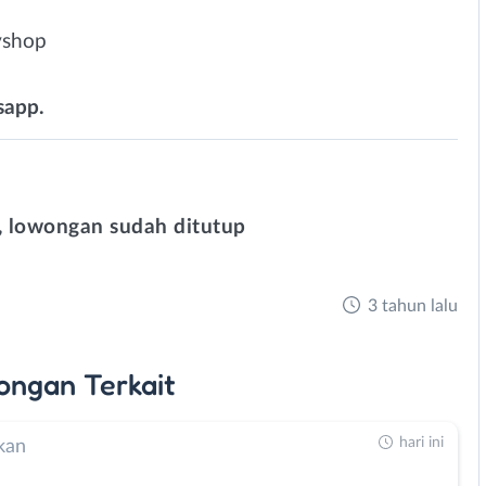
yshop
sapp.
 lowongan sudah ditutup
3 tahun lalu
ongan
Terkait
hari ini
kan