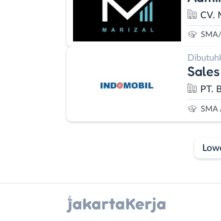
CV. 
SMA/
Dibutuh
Sales
PT. 
SMA 
Low
Laporan
Lowongan
Administrasi
Bebas