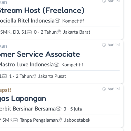
hari ini
kan
Stream Host (Freelance)
ociolla Ritel Indonesia
Kompetitif
SMK, D3, S1
0 - 2 Tahun
Jakarta Barat
hari ini
kan
mer Service Associate
Mastro Luxe Indonesia
Kompetitif
1
1 - 2 Tahun
Jakarta Pusat
hari ini
epat!
gas Lapangan
Terbit Bersinar Bersama
3 - 5 juta
/ SMK
Tanpa Pengalaman
Jabodetabek