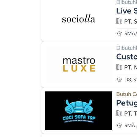
Dibutuh
Live 
PT. S
SMA/
Dibutuh
Custo
PT. 
D3, S
Butuh C
Petu
PT. 
SMA 