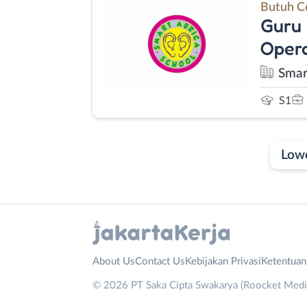
Butuh C
Guru 
Opera
Smar
S1
Low
Laporan
Lowongan
Administrasi
Bebas
Nama
About Us
Contact Us
Kebijakan Privasi
Ketentua
Ahli
(Remote
Lengkap
*
© 2026 PT Saka Cipta Swakarya (Roocket Media)
Gizi
Work)