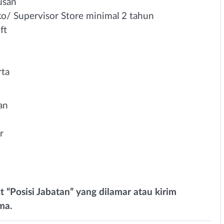
usan
o/ Supervisor Store minimal 2 tahun
ft
rta
an
r
 “Posisi Jabatan” yang dilamar atau kirim
ma.