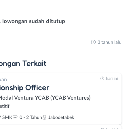
 lowongan sudah ditutup
3 tahun lalu
ongan
Terkait
hari ini
kan
ionship Officer
Modal Ventura YCAB (YCAB Ventures)
titif
/ SMK
0 - 2 Tahun
Jabodetabek