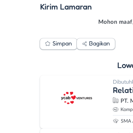
Kirim
Lamaran
Mohon maaf,
Simpan
Bagikan
Low
Dibutuh
Relat
PT. 
Kompe
SMA 