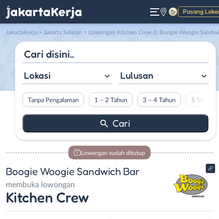
Pasang Loke
Gelap
JakartaKerja
>
Jakarta Selatan
> Lowongan Kitchen Crew di Boogie Woogie Sandwich Bar
Lokasi
Lulusan
Tanpa Pengalaman
1 – 2 Tahun
3 – 4 Tahun
5 Tahun L
Lowongan sudah ditutup
Boogie Woogie Sandwich Bar
membuka lowongan
Kitchen Crew