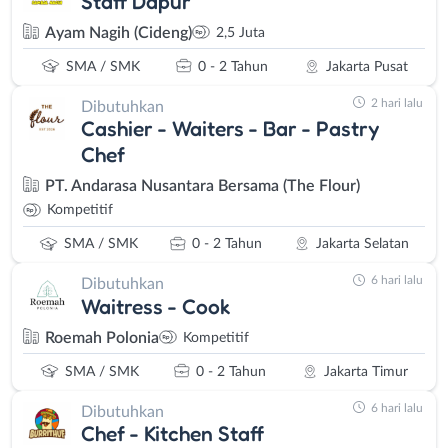
Staff Dapur
Ayam Nagih (Cideng)
2,5 Juta
SMA / SMK
0 - 2 Tahun
Jakarta Pusat
2 hari lalu
Dibutuhkan
Cashier - Waiters - Bar - Pastry
Chef
PT. Andarasa Nusantara Bersama (The Flour)
Kompetitif
SMA / SMK
0 - 2 Tahun
Jakarta Selatan
6 hari lalu
Dibutuhkan
Waitress - Cook
Roemah Polonia
Kompetitif
SMA / SMK
0 - 2 Tahun
Jakarta Timur
6 hari lalu
Dibutuhkan
Chef - Kitchen Staff