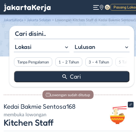
Pasang Loke
Gelap
JakartaKerja
>
Jakarta Selatan
> Lowongan Kitchen Staff di Kedai Bakmie Sentosa168
Lokasi
Lulusan
Tanpa Pengalaman
1 – 2 Tahun
3 – 4 Tahun
5 Tahun L
Lowongan sudah ditutup
Kedai Bakmie Sentosa168
membuka lowongan
Kitchen Staff