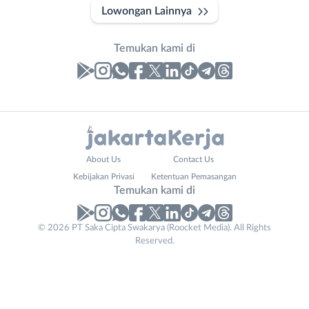
Lowongan Lainnya
Temukan kami di
Laporan
Lowongan
Administrasi
Bebas
Nama
About Us
Contact Us
Ahli
(Remote
Lengkap
*
Kebijakan Privasi
Ketentuan Pemasangan
Gizi
Work)
Temukan kami di
Ahli
Bekasi
Kecantikan
Bogor
© 2026 PT Saka Cipta Swakarya (Roocket Media). All Rights
No. Telp /
Analis
Depok
Reserved.
Email
WhatsApp
*
*
/
Jakarta
Peneliti
Barat
Kirim kode
Animator
Jakarta
Apoteker
Pusat
Contact