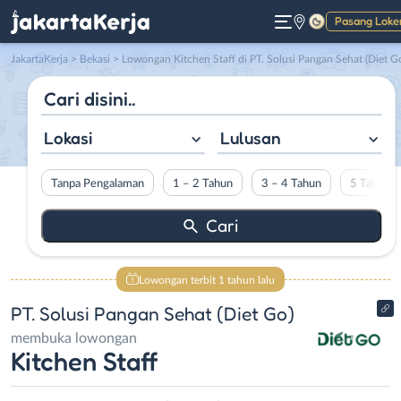
Pasang Loke
Gelap
JakartaKerja
>
Bekasi
> Lowongan Kitchen Staff di PT. Solusi Pangan Sehat (Diet G
Lokasi
Lulusan
Tanpa Pengalaman
1 – 2 Tahun
3 – 4 Tahun
5 Tahun L
Lowongan terbit 1 tahun lalu
PT. Solusi Pangan Sehat (Diet Go)
membuka lowongan
Kitchen Staff