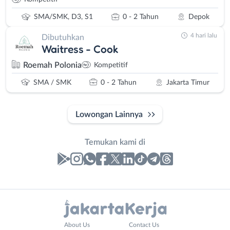
SMA/SMK, D3, S1
0 - 2 Tahun
Depok
4 hari lalu
Dibutuhkan
Waitress - Cook
Roemah Polonia
Kompetitif
SMA / SMK
0 - 2 Tahun
Jakarta Timur
Lowongan Lainnya
Temukan kami di
Laporan
Lowongan
Administrasi
Bebas
Nama
About Us
Contact Us