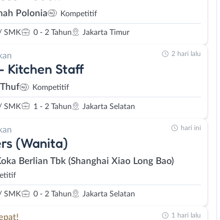
ah Polonia
Kompetitif
/ SMK
0 - 2 Tahun
Jakarta Timur
2 hari lalu
kan
- Kitchen Staff
iThuf
Kompetitif
/ SMK
1 - 2 Tahun
Jakarta Selatan
hari ini
kan
rs (Wanita)
Koka Berlian Tbk (Shanghai Xiao Long Bao)
titif
/ SMK
0 - 2 Tahun
Jakarta Selatan
1 hari lalu
epat!