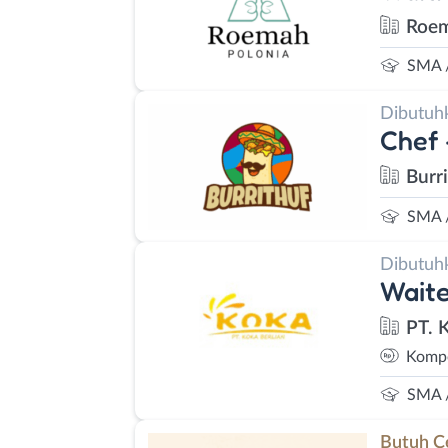
Roem
SMA 
Dibutuh
Chef 
Burr
SMA 
Dibutuh
Waite
PT. 
Kompe
SMA 
Butuh C