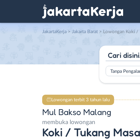
JakartaKerja
>
Jakarta Barat
> Lowongan Koki / Tukang Mas
Tanpa Pengal
Lowongan terbit 3 tahun lalu
Mul Bakso Malang
membuka lowongan
Koki / Tukang Mas