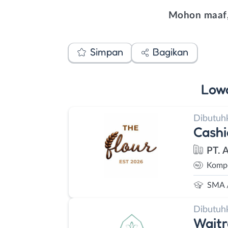
Mohon maaf,
Simpan
Bagikan
Low
Dibutuh
Cashi
PT. 
Kompe
SMA 
Dibutuh
Waitr