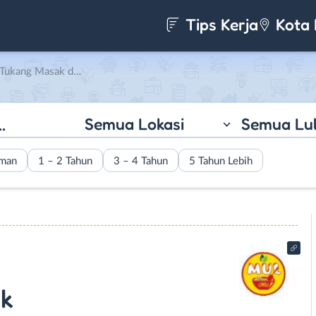
Tips Kerja
Kota 
ak di Mul Bakso Malang
Semua Lokasi
Semua Lu
aman
1 – 2 Tahun
3 – 4 Tahun
5 Tahun Lebih
ak