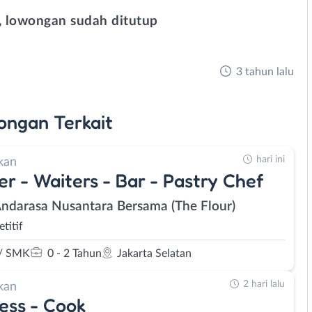
 lowongan sudah ditutup
3 tahun lalu
ongan
Terkait
hari ini
kan
er - Waiters - Bar - Pastry Chef
Andarasa Nusantara Bersama (The Flour)
titif
/ SMK
0 - 2 Tahun
Jakarta Selatan
2 hari lalu
kan
ess - Cook