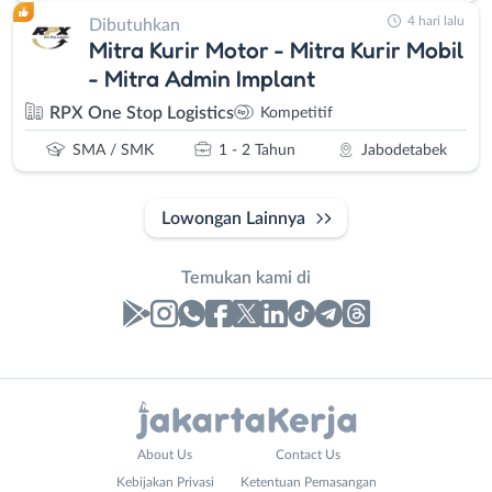
4 hari lalu
Dibutuhkan
Mitra Kurir Motor - Mitra Kurir Mobil
- Mitra Admin Implant
RPX One Stop Logistics
Kompetitif
SMA / SMK
1 - 2 Tahun
Jabodetabek
Lowongan Lainnya
Temukan kami di
Laporan
Lowongan
Administrasi
Bebas
Nama
About Us
Contact Us
Ahli
(Remote
Lengkap
*
Kebijakan Privasi
Ketentuan Pemasangan