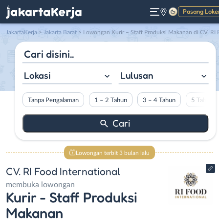
Pasang Loke
Gelap
JakartaKerja
>
Jakarta Barat
> Lowongan Kurir – Staff Produksi Makanan di CV. RI Food Internationa
Lokasi
Lulusan
Tanpa Pengalaman
1 – 2 Tahun
3 – 4 Tahun
5 Tahun L
Lowongan terbit 3 bulan lalu
CV. RI Food International
membuka lowongan
Kurir - Staff Produksi
Makanan