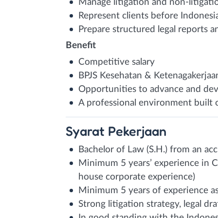
Manage litigation and non-litigati
Represent clients before Indonesia
Prepare structured legal reports
Benefit
Competitive salary
BPJS Kesehatan & Ketenagakerjaa
Opportunities to advance and deve
A professional environment built 
Syarat
Pekerjaan
Bachelor of Law (S.H.) from an accr
Minimum 5 years’ experience in Co
house corporate experience)
Minimum 5 years of experience as 
Strong litigation strategy, legal dra
In good standing with the Indones