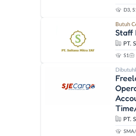
D3, S
Butuh C
Staff
PT. 
S1
Dibutuh
Freel
Opera
Accou
Time
PT. 
SMA/