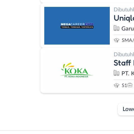
Dibutuh
Uniq
Garu
SMA/
Dibutuh
Staff
PT. 
S1
Low