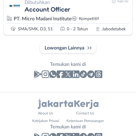
hari ini
Dibutuhkan
Account Officer
PT. Micro Madani Institute
Kompetitif
SMA/SMK, D3, S1
0 - 2 Tahun
Jabodetabek
Lowongan Lainnya
Temukan kami di
Laporan
Lowongan
Administrasi
Bebas
Nama
About Us
Contact Us
Ahli
(Remote
Lengkap
*
Kebijakan Privasi
Ketentuan Pemasangan
Gizi
Work)
Temukan kami di
Ahli
Bekasi