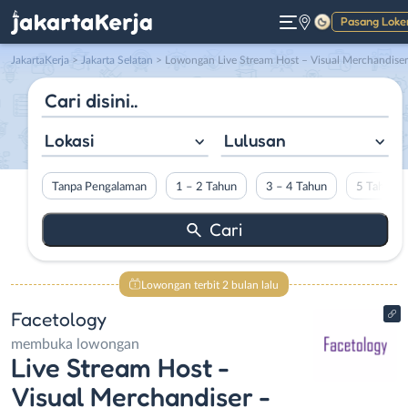
Pasang Loke
Gelap
JakartaKerja
>
Jakarta Selatan
> Lowongan Live Stream Host – Visual Merchandiser – Account Payable Lead – Admin Claim GT di Facetolo
Lokasi
Lulusan
Tanpa Pengalaman
1 – 2 Tahun
3 – 4 Tahun
5 Tahun L
Lowongan terbit 2 bulan lalu
Facetology
membuka lowongan
Live Stream Host -
Visual Merchandiser -