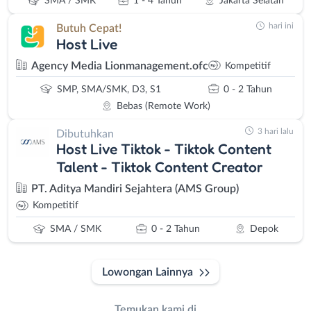
SMA / SMK
1 - 4 Tahun
Jakarta Selatan
hari ini
Butuh Cepat!
Host Live
Agency Media Lionmanagement.ofc
Kompetitif
SMP, SMA/SMK, D3, S1
0 - 2 Tahun
Bebas (Remote Work)
3 hari lalu
Dibutuhkan
Host Live Tiktok - Tiktok Content
Talent - Tiktok Content Creator
PT. Aditya Mandiri Sejahtera (AMS Group)
Kompetitif
SMA / SMK
0 - 2 Tahun
Depok
Lowongan Lainnya
Temukan kami di