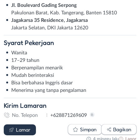
Jl. Boulevard Gading Serpong
Pakulonan Barat, Kab. Tangerang, Banten 15810
Jagakarsa 35 Residence, Jagakarsa
Jakarta Selatan, DKI Jakarta 12620
Syarat
Pekerjaan
Wanita
17–29 tahun
Berpenampilan menarik
Mudah berinteraksi
Bisa berbahasa Inggris dasar
Menerima yang tanpa pengalaman
Kirim
Lamaran
:
No. Telepon
+628871269609
WhatsApp
Simpan
Bagikan
Lamar
4 minggu lalu
Lapor