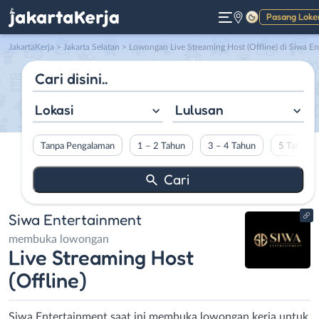
Pasang Loke
Gelap
JakartaKerja
>
Jakarta Selatan
> Lowongan Live Streaming Host (Offline) di Siwa Entertainment
Lokasi
Lulusan
Tanpa Pengalaman
1 – 2 Tahun
3 – 4 Tahun
5 Tahun L
Siwa Entertainment
membuka lowongan
Live Streaming Host
(Offline)
Siwa Entertainment saat ini membuka lowongan kerja untuk