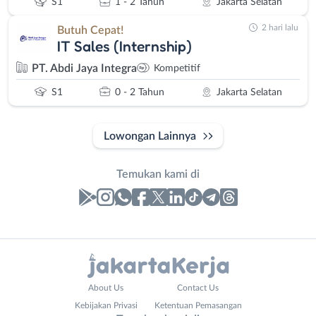
S1
1 - 2 Tahun
Jakarta Selatan
2 hari lalu
Butuh Cepat!
IT Sales (Internship)
PT. Abdi Jaya Integra
Kompetitif
S1
0 - 2 Tahun
Jakarta Selatan
Lowongan Lainnya
Temukan kami di
Laporan
Lowongan
Administrasi
Bebas
Nama
About Us
Contact Us
Ahli
(Remote
Lengkap
*
Kebijakan Privasi
Ketentuan Pemasangan
Gizi
Work)