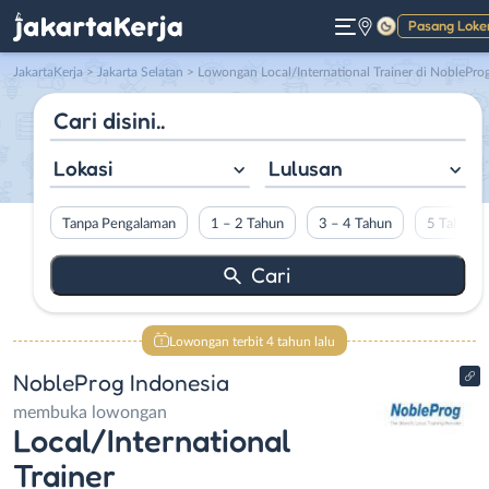
Pasang Loke
Gelap
JakartaKerja
>
Jakarta Selatan
> Lowongan Local/International Trainer di NobleProg Indonesi
Lokasi
Lulusan
Tanpa Pengalaman
1 – 2 Tahun
3 – 4 Tahun
5 Tahun L
Lowongan terbit 4 tahun lalu
NobleProg Indonesia
membuka lowongan
Local/International
Trainer