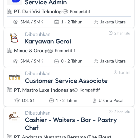
Service Admin
PT. Dari Visi Teknologi
Kompetitif
SMA / SMK
1 - 2 Tahun
Jakarta Utara
2 hari lalu
Dibutuhkan
Karyawan Gerai
Mixue & Group
Kompetitif
SMA / SMK
0 - 2 Tahun
Jakarta Utara
hari ini
Dibutuhkan
Customer Service Associate
PT. Mastro Luxe Indonesia
Kompetitif
D3, S1
1 - 2 Tahun
Jakarta Pusat
2 hari lalu
Dibutuhkan
Cashier - Waiters - Bar - Pastry
Chef
PT. Andarasa Nusantara Bersama (The Flour)