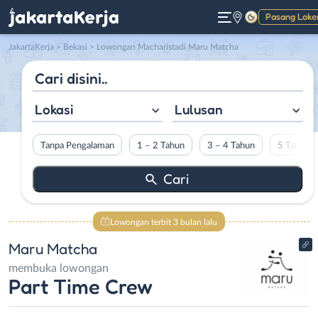
Pasang Loke
Gelap
JakartaKerja
>
Bekasi
> Lowongan Macharistadi Maru Matcha
Lokasi
Lulusan
Tanpa Pengalaman
1 – 2 Tahun
3 – 4 Tahun
5 Tahun L
Lowongan terbit 3 bulan lalu
Maru Matcha
membuka lowongan
Part Time Crew