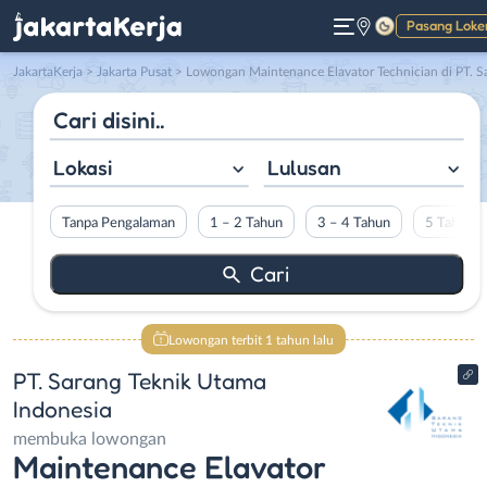
Pasang Loke
Gelap
JakartaKerja
>
Jakarta Pusat
> Lowongan Maintenance Elavator Technician di PT. Sarang Teknik Utama Indonesi
Lokasi
Lulusan
Tanpa Pengalaman
1 – 2 Tahun
3 – 4 Tahun
5 Tahun L
Lowongan terbit 1 tahun lalu
PT. Sarang Teknik Utama
Indonesia
membuka lowongan
Maintenance Elavator