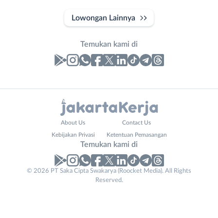
Lowongan Lainnya
Temukan kami di
Laporan
Lowongan
Administrasi
Bebas
Nama
About Us
Contact Us
Ahli
(Remote
Lengkap
*
Kebijakan Privasi
Ketentuan Pemasangan
Gizi
Work)
Temukan kami di
Ahli
Bekasi
Kecantikan
Bogor
© 2026 PT Saka Cipta Swakarya (Roocket Media). All Rights
No. Telp /
Analis
Depok
Reserved.
Email
WhatsApp
*
*
/
Jakarta
Peneliti
Barat
Kirim kode
Animator
Jakarta