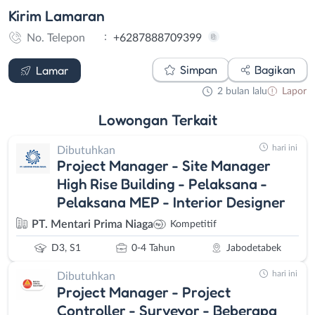
Kirim
Lamaran
:
No. Telepon
+6287888709399
WhatsApp
Simpan
Bagikan
Lamar
2 bulan lalu
Lapor
Lowongan
Terkait
hari ini
Dibutuhkan
Project Manager - Site Manager
High Rise Building - Pelaksana -
Pelaksana MEP - Interior Designer
PT. Mentari Prima Niaga
Kompetitif
D3, S1
0-4 Tahun
Jabodetabek
hari ini
Dibutuhkan
Project Manager - Project
Controller - Surveyor - Beberapa