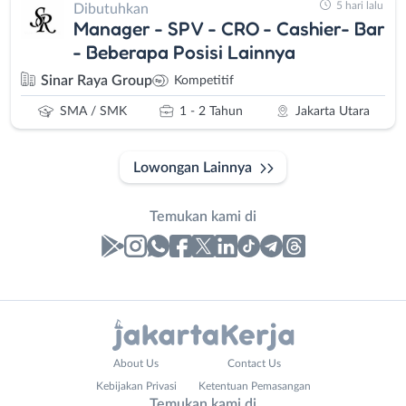
5 hari lalu
Dibutuhkan
Manager - SPV - CRO - Cashier- Bar
- Beberapa Posisi Lainnya
Sinar Raya Group
Kompetitif
SMA / SMK
1 - 2 Tahun
Jakarta Utara
Lowongan Lainnya
Temukan kami di
Laporan
Lowongan
Administrasi
Bebas
Nama
About Us
Contact Us
Ahli
(Remote
Lengkap
*
Kebijakan Privasi
Ketentuan Pemasangan
Gizi
Work)
Temukan kami di