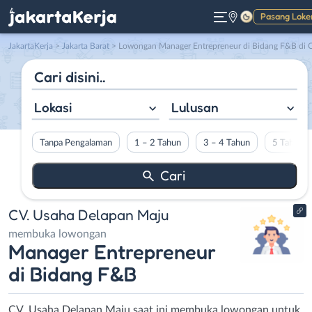
Pasang Loke
Gelap
JakartaKerja
>
Jakarta Barat
> Lowongan Manager Entrepreneur di Bidang F&B di CV. Usaha Delapan Maj
Lokasi
Lulusan
Tanpa Pengalaman
1 – 2 Tahun
3 – 4 Tahun
5 Tahun L
CV. Usaha Delapan Maju
membuka lowongan
Manager Entrepreneur
di Bidang F&B
CV. Usaha Delapan Maju saat ini membuka lowongan untuk