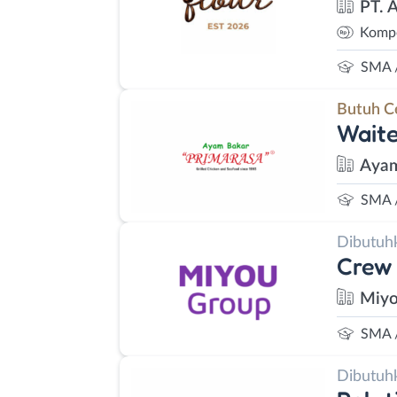
PT. 
Kompe
SMA 
Butuh C
Waite
Ayam
SMA 
Dibutuh
Crew 
Miyo
SMA 
Dibutuh