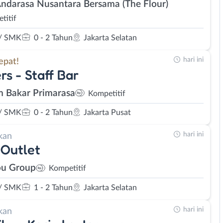
Andarasa Nusantara Bersama (The Flour)
titif
/ SMK
0 - 2 Tahun
Jakarta Selatan
hari ini
epat!
rs - Staff Bar
 Bakar Primarasa
Kompetitif
/ SMK
0 - 2 Tahun
Jakarta Pusat
hari ini
kan
Outlet
u Group
Kompetitif
/ SMK
1 - 2 Tahun
Jakarta Selatan
hari ini
kan