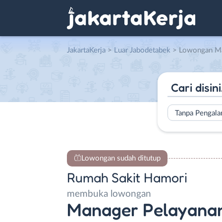
JakartaKerja
>
Luar Jabodetabek
> Lowongan Manager Pelayanan Medik – Manager Keperawatan – Manager HR & GA – Manager
Tanpa Pengal
Lowongan sudah ditutup
Rumah Sakit Hamori
membuka lowongan
Manager Pelayanan