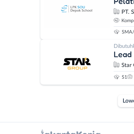
Pelat
PT. 
Kompe
SMA/
Dibutuh
Lead
Star
S1
Low
Laporan