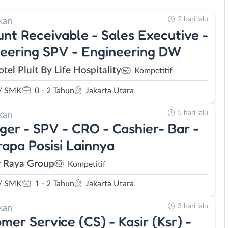
2 hari lalu
kan
nt Receivable - Sales Executive -
eering SPV - Engineering DW
tel Pluit By Life Hospitality
Kompetitif
/ SMK
0 - 2 Tahun
Jakarta Utara
5 hari lalu
kan
er - SPV - CRO - Cashier- Bar -
apa Posisi Lainnya
r Raya Group
Kompetitif
/ SMK
1 - 2 Tahun
Jakarta Utara
3 hari lalu
kan
mer Service (CS) - Kasir (Ksr) -