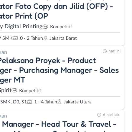
tor Foto Copy dan Jilid (OFP) -
tor Print (OP
y Digital Printing
Kompetitif
/ SMK
0 - 2 Tahun
Jakarta Barat
hari ini
kan
elaksana Proyek - Product
er - Purchasing Manager - Sales
ger MT
pirit
Kompetitif
SMK, D3, S1
1 - 4 Tahun
Jakarta Utara
6 hari lalu
kan
 Manager - Head Tour & Travel -