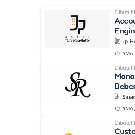
Dibutuh
Accou
Engin
Jp Ho
SMA 
Dibutuh
Manag
Beber
Sina
SMA 
Dibutuh
Custo