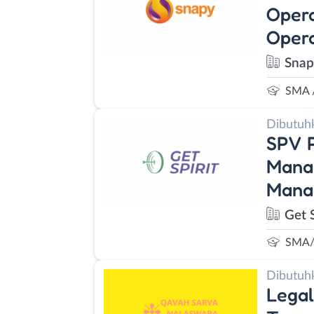
Opera
Opera
Snap
SMA 
Dibutuh
SPV P
Manag
Mana
Get S
SMA/
Dibutuh
Legal