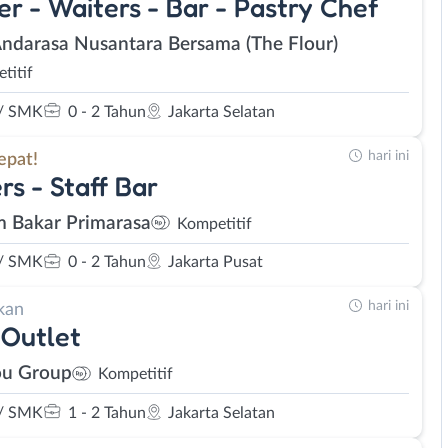
er - Waiters - Bar - Pastry Chef
Andarasa Nusantara Bersama (The Flour)
titif
/ SMK
0 - 2 Tahun
Jakarta Selatan
hari ini
epat!
rs - Staff Bar
 Bakar Primarasa
Kompetitif
/ SMK
0 - 2 Tahun
Jakarta Pusat
hari ini
kan
Outlet
u Group
Kompetitif
/ SMK
1 - 2 Tahun
Jakarta Selatan