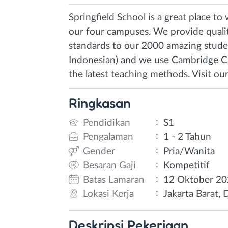
Springfield School is a great place 
our four campuses. We provide qualit
standards to our 2000 amazing student
Indonesian) and we use Cambridge Cu
the latest teaching methods. Visit ou
Ringkasan
:
Pendidikan
S1
:
Pengalaman
1 - 2 Tahun
:
Gender
Pria/Wanita
:
Besaran Gaji
Kompetitif
:
Batas Lamaran
12 Oktober 2
:
Lokasi Kerja
Jakarta Barat, 
Deskripsi
Pekerjaan