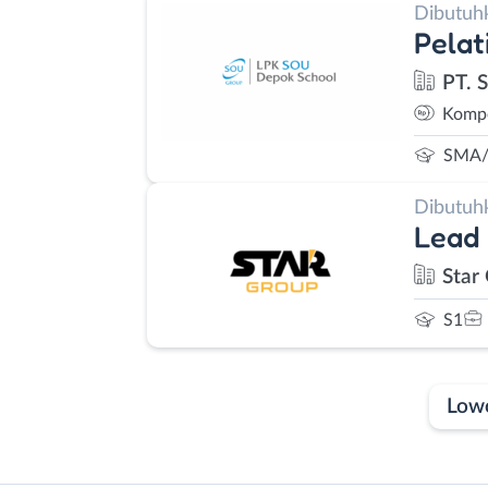
Dibutuh
Pelat
PT. 
Kompe
SMA/
Dibutuh
Lead
Star
S1
Low