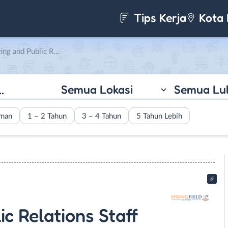
Tips Kerja
Kota 
ons Staff di Springfield School
Semua Lokasi
Semua Lu
aman
1 – 2 Tahun
3 – 4 Tahun
5 Tahun Lebih
c Relations Staff