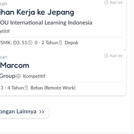
hari ini
kan
ihan Kerja ke Jepang
SOU International Learning Indonesia
titif
SMK, D3, S1
0 - 2 Tahun
Depok
hari ini
kan
 Marcom
 Group
Kompetitif
3 - 4 Tahun
Bebas (Remote Work)
ongan Lainnya