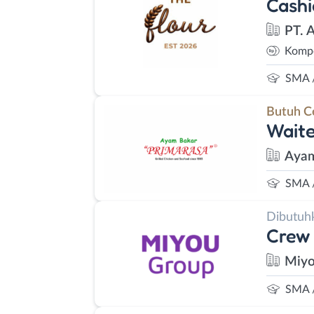
Cashi
PT. 
Kompe
SMA 
Butuh C
Waite
Ayam
SMA 
Dibutuh
Crew 
Miyo
SMA 